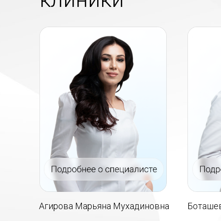
Агирова Марьяна Мухадиновна
Боташев