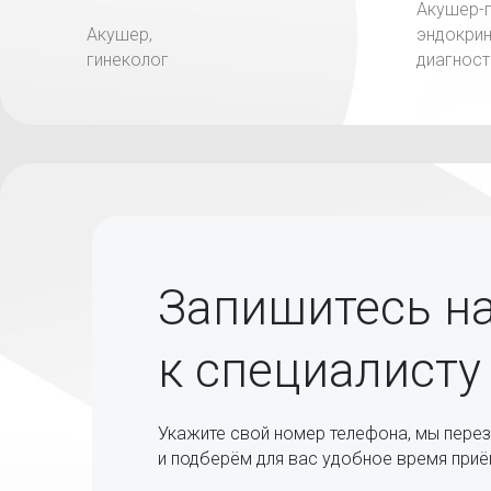
Акушер-г
Акушер,
эндокрин
гинеколог
диагност
Запишитесь н
к специалисту
Укажите свой номер телефона, мы пере
и подберём для вас удобное время при