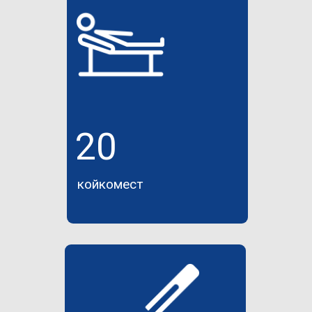
20
койкомест